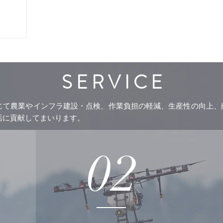
S E R V I C E
じて農業やインフラ建設・点検、作業負担の軽減、生産性の向上、
活に貢献してまいります。
02